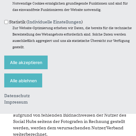
Umfang und Inhalte des Social Hub stehen im Ermessen
Notwendige Cookies ermöglichen grundlegende Funktionen und sind für
der CDU und können jederzeit von der CDU geändert
das einwandfreie Funktionieren der Website notwendig.
werden.
Die von der CDU ggf. angebrachte Urheberbezeichnungen
Statistik (
Individuelle Einstellungen
)
oder sonstigen Kennungen dürfen von Ihnen nicht
Zur Website-Optimierung erheben wir Daten, die bereits für die technische
verändert oder entfernt werden. Das ggf. angegebene
Bereitstellung des Webangebots erforderlich sind. Solche Daten werden
Copyright ist bei jeder Verwendung zu nennen und gut
ausschließlich aggregiert und uns als statistische Übersicht zur Verfügung
sichtbar und unverwechselbar im Bild oder in dessen
gestellt.
unmittelbarer Nähe anzubringen. Auf Homepages / in
Broschüren hat dies nach Möglichkeit am bzw. im Bild, im
Ausnahmefall im Impressum zu erfolgen. Bei Social
Media-Verwendungen klein (aber noch lesbar!) im Bild, im
Notfall im Begleitext.
Die CDU-Bundesgeschäftsstelle bietet das gesamte
Material des Social Hub zur kostenfreien Nutzung an.
Datenschutz
Voraussetzung für alle Verwendungen ist eine Angabe
Impressum
des Fotografen/Urhebers nach §13 UrhG. Zusätzliche
Honorarforderungen, die der CDU-Bundesgeschäftsstelle
aufgrund von fehlenden Bildnachweisen der Nutzer des
Social Hubs seitens der Fotografen in Rechnung gestellt
werden, werden dem verursachenden Nutzer/Verband
weiterberechnet.