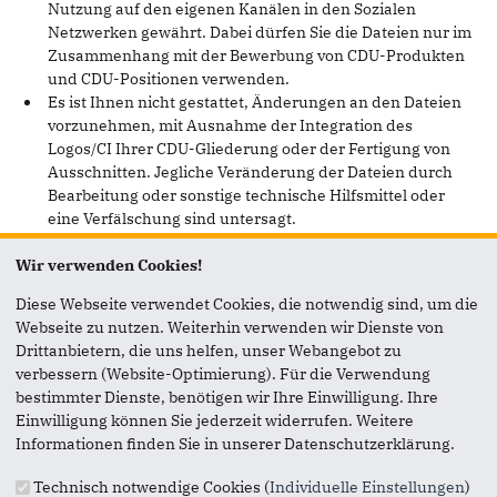
Nutzung auf den eigenen Kanälen in den Sozialen
Netzwerken gewährt. Dabei dürfen Sie die Dateien nur im
Zusammenhang mit der Bewerbung von CDU-Produkten
und CDU-Positionen verwenden.
Es ist Ihnen nicht gestattet, Änderungen an den Dateien
vorzunehmen, mit Ausnahme der Integration des
Logos/CI Ihrer CDU-Gliederung oder der Fertigung von
Ausschnitten. Jegliche Veränderung der Dateien durch
Bearbeitung oder sonstige technische Hilfsmittel oder
eine Verfälschung sind untersagt.
Die Dateien dürfen nicht für satirische oder
Wir verwenden Cookies!
diffamierende Zwecke verwendet werden. Missachtung
wird zur Anzeige gebracht.
Diese Webseite verwendet Cookies, die notwendig sind, um die
Es ist Ihnen verboten, die Dateien in Artikel, Werbemittel
Webseite zu nutzen. Weiterhin verwenden wir Dienste von
bzw. in Werbeträgern zu integrieren, deren Inhalte gegen
Drittanbietern, die uns helfen, unser Webangebot zu
gesetzliche Bestimmungen und/ oder die guten Sitten
verbessern (Website-Optimierung). Für die Verwendung
verstoßen, d.h. insbesondere gewaltverherrlichende oder
bestimmter Dienste, benötigen wir Ihre Einwilligung. Ihre
sexuell anzügliche Inhalte, sowie diskriminierende,
Einwilligung können Sie jederzeit widerrufen. Weitere
beleidigende oder verleumderische Aussagen
Informationen finden Sie in unserer Datenschutzerklärung.
hinsichtlich Rasse, Geschlecht, Religion, Nationalität,
Behinderung, sexueller Neigung oder Alter.
Technisch notwendige Cookies (
Individuelle Einstellungen
)