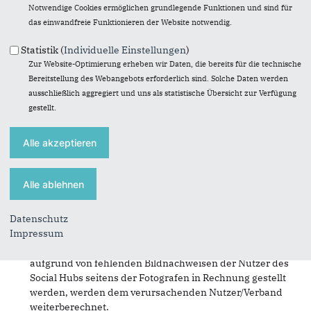
Umfang und Inhalte des Social Hub stehen im Ermessen
Notwendige Cookies ermöglichen grundlegende Funktionen und sind für
der CDU und können jederzeit von der CDU geändert
das einwandfreie Funktionieren der Website notwendig.
werden.
Die von der CDU ggf. angebrachte Urheberbezeichnungen
Statistik (
Individuelle Einstellungen
)
oder sonstigen Kennungen dürfen von Ihnen nicht
Zur Website-Optimierung erheben wir Daten, die bereits für die technische
verändert oder entfernt werden. Das ggf. angegebene
Bereitstellung des Webangebots erforderlich sind. Solche Daten werden
Copyright ist bei jeder Verwendung zu nennen und gut
ausschließlich aggregiert und uns als statistische Übersicht zur Verfügung
sichtbar und unverwechselbar im Bild oder in dessen
gestellt.
unmittelbarer Nähe anzubringen. Auf Homepages / in
Broschüren hat dies nach Möglichkeit am bzw. im Bild, im
Ausnahmefall im Impressum zu erfolgen. Bei Social
Media-Verwendungen klein (aber noch lesbar!) im Bild, im
Notfall im Begleitext.
Die CDU-Bundesgeschäftsstelle bietet das gesamte
Material des Social Hub zur kostenfreien Nutzung an.
Datenschutz
Voraussetzung für alle Verwendungen ist eine Angabe
Impressum
des Fotografen/Urhebers nach §13 UrhG. Zusätzliche
Honorarforderungen, die der CDU-Bundesgeschäftsstelle
aufgrund von fehlenden Bildnachweisen der Nutzer des
Social Hubs seitens der Fotografen in Rechnung gestellt
werden, werden dem verursachenden Nutzer/Verband
weiterberechnet.