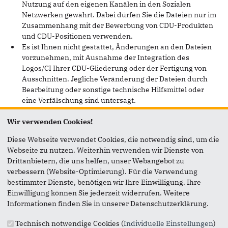
Nutzung auf den eigenen Kanälen in den Sozialen
Netzwerken gewährt. Dabei dürfen Sie die Dateien nur im
Zusammenhang mit der Bewerbung von CDU-Produkten
und CDU-Positionen verwenden.
Es ist Ihnen nicht gestattet, Änderungen an den Dateien
vorzunehmen, mit Ausnahme der Integration des
Logos/CI Ihrer CDU-Gliederung oder der Fertigung von
Ausschnitten. Jegliche Veränderung der Dateien durch
Bearbeitung oder sonstige technische Hilfsmittel oder
eine Verfälschung sind untersagt.
Die Dateien dürfen nicht für satirische oder
Wir verwenden Cookies!
diffamierende Zwecke verwendet werden. Missachtung
wird zur Anzeige gebracht.
Diese Webseite verwendet Cookies, die notwendig sind, um die
Es ist Ihnen verboten, die Dateien in Artikel, Werbemittel
Webseite zu nutzen. Weiterhin verwenden wir Dienste von
bzw. in Werbeträgern zu integrieren, deren Inhalte gegen
Drittanbietern, die uns helfen, unser Webangebot zu
gesetzliche Bestimmungen und/ oder die guten Sitten
verbessern (Website-Optimierung). Für die Verwendung
verstoßen, d.h. insbesondere gewaltverherrlichende oder
bestimmter Dienste, benötigen wir Ihre Einwilligung. Ihre
sexuell anzügliche Inhalte, sowie diskriminierende,
Einwilligung können Sie jederzeit widerrufen. Weitere
beleidigende oder verleumderische Aussagen
Informationen finden Sie in unserer Datenschutzerklärung.
hinsichtlich Rasse, Geschlecht, Religion, Nationalität,
Behinderung, sexueller Neigung oder Alter.
Technisch notwendige Cookies (
Individuelle Einstellungen
)